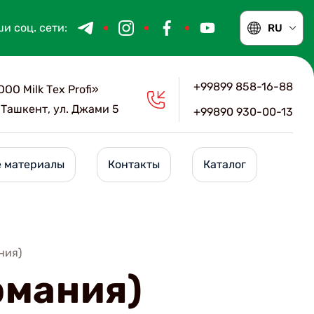
и соц. сети:
RU
+99899 858-16-88
ООО Мilk Тex Рrofi»
. Ташкент, ул. Джами 5
+99890 930-00-13
 материалы
Контакты
Каталог
ния)
рмания)