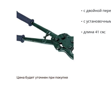
с двойной пере
•
с установочны
•
длина 41 см;
•
Цена будет уточнен при покупке