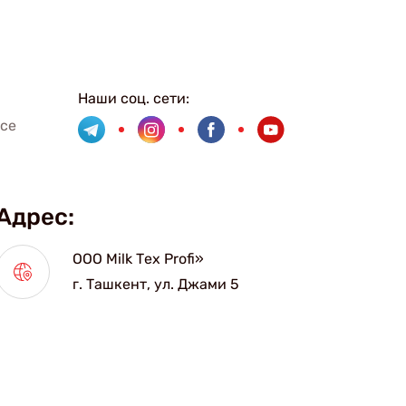
Наши соц. сети:
все
Адрес:
ООО Мilk Тex Рrofi»
г. Ташкент, ул. Джами 5