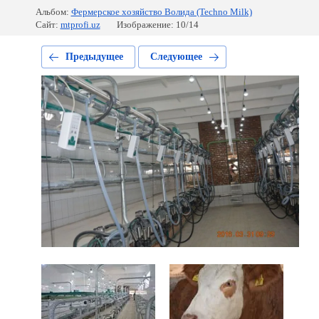
Альбом:
Фермерское хозяйство Волида (Techno Milk)
Сайт:
mtprofi.uz
Изображение: 10/14
Предыдущее
Следующее