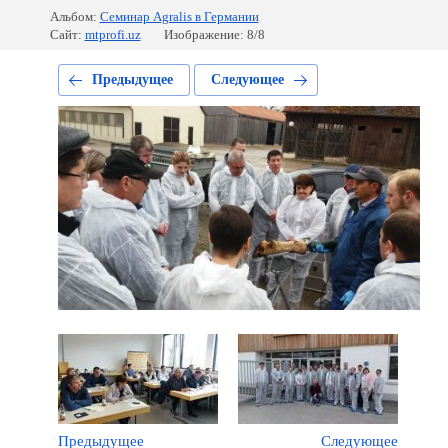
Альбом:
Семинар Agralis в Германии
Сайт:
mtprofi.uz
Изображение: 8/8
Предыдущее
Следующее
Предыдущее
Следующее