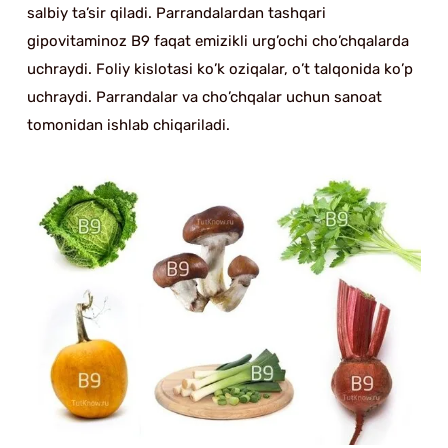
salbiy ta’sir qiladi. Parrandalardan tashqari
gipovitaminoz B9 faqat emizikli urg’ochi cho’chqalarda
uchraydi. Foliy kislotasi ko’k oziqalar, o’t talqonida ko’p
uchraydi. Parrandalar va cho’chqalar uchun sanoat
tomonidan ishlab chiqariladi.