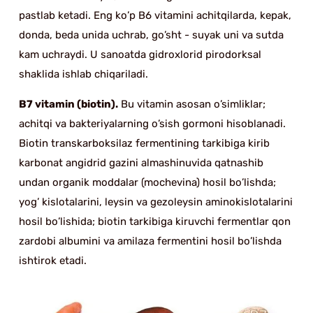
pastlab ketadi. Eng ko’p B6 vitamini achitqilarda, kepak,
donda, beda unida uchrab, go’sht - suyak uni va sutda
kam uchraydi. U sanoatda gidroxlorid pirodorksal
shaklida ishlab chiqariladi.
B7 vitamin (biotin).
Bu vitamin asosan o’simliklar;
achitqi va bakteriyalarning o’sish gormoni hisoblanadi.
Biotin transkarboksilaz fermentining tarkibiga kirib
karbonat angidrid gazini almashinuvida qatnashib
undan organik moddalar (mochevina) hosil bo’lishda;
yog’ kislotalarini, leysin va gezoleysin aminokislotalarini
hosil bo’lishida; biotin tarkibiga kiruvchi fermentlar qon
zardobi albumini va amilaza fermentini hosil bo’lishda
ishtirok etadi.