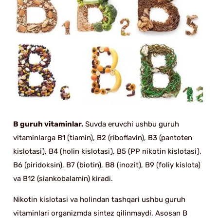
B guruh vitaminlar.
Suvda eruvchi ushbu guruh
vitaminlarga B1 (tiamin), B2 (riboflavin), B3 (pantoten
kislotasi), B4 (holin kislotasi), B5 (PP nikotin kislotasi),
B6 (piridoksin), B7 (biotin), B8 (inozit), B9 (foliy kislota)
va B12 (siankobalamin) kiradi.
Nikotin kislotasi va holindan tashqari ushbu guruh
vitaminlari organizmda sintez qilinmaydi. Asosan B