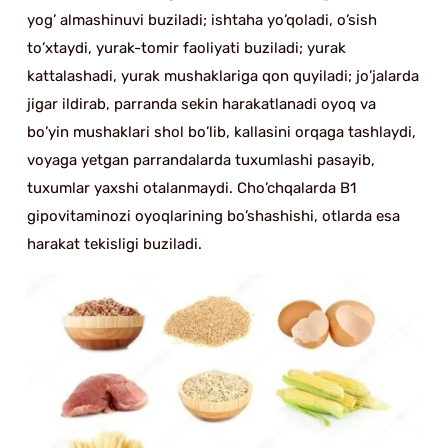
yog’ almashinuvi buziladi; ishtaha yo’qoladi, o’sish
to’xtaydi, yurak-tomir faoliyati buziladi; yurak
kattalashadi, yurak mushaklariga qon quyiladi; jo’jalarda
jigar ildirab, parranda sekin harakatlanadi oyoq va
bo’yin mushaklari shol bo’lib, kallasini orqaga tashlaydi,
voyaga yetgan parrandalarda tuxumlashi pasayib,
tuxumlar yaxshi otalanmaydi. Cho’chqalarda B1
gipovitaminozi oyoqlarining bo’shashishi, otlarda esa
harakat tekisligi buziladi.