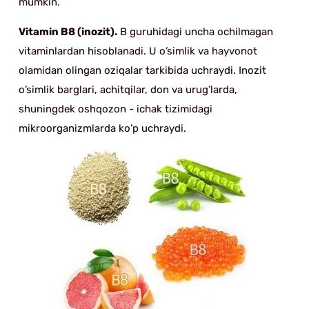
mumkin.
Vitamin B8 (inozit).
B guruhidagi uncha ochilmagan
vitaminlardan hisoblanadi. U o’simlik va hayvonot
olamidan olingan oziqalar tarkibida uchraydi. Inozit
o’simlik barglari, achitqilar, don va urug’larda,
shuningdek oshqozon - ichak tizimidagi
mikroorganizmlarda ko’p uchraydi.