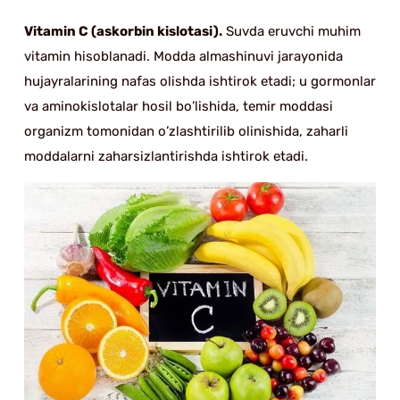
Vitamin C (askorbin kislotasi).
Suvda eruvchi muhim
vitamin hisoblanadi. Modda almashinuvi jarayonida
hujayralarining nafas olishda ishtirok etadi; u gormonlar
va aminokislotalar hosil bo’lishida, temir moddasi
organizm tomonidan o’zlashtirilib olinishida, zaharli
moddalarni zaharsizlantirishda ishtirok etadi.