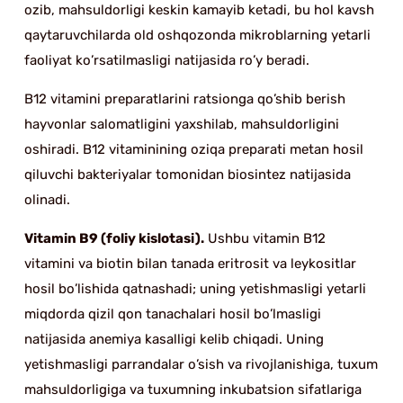
ozib, mahsuldorligi keskin kamayib ketadi, bu hol kavsh
qaytaruvchilarda old oshqozonda mikroblarning yetarli
faoliyat ko’rsatilmasligi natijasida ro’y beradi.
B12 vitamini preparatlarini ratsionga qo’shib berish
hayvonlar salomatligini yaxshilab, mahsuldorligini
oshiradi. B12 vitaminining oziqa preparati metan hosil
qiluvchi bakteriyalar tomonidan biosintez natijasida
olinadi.
Vitamin B9 (foliy kislotasi).
Ushbu vitamin B12
vitamini va biotin bilan tanada eritrosit va leykositlar
hosil bo’lishida qatnashadi; uning yetishmasligi yetarli
miqdorda qizil qon tanachalari hosil bo’lmasligi
natijasida anemiya kasalligi kelib chiqadi. Uning
yetishmasligi parrandalar o’sish va rivojlanishiga, tuxum
mahsuldorligiga va tuxumning inkubatsion sifatlariga