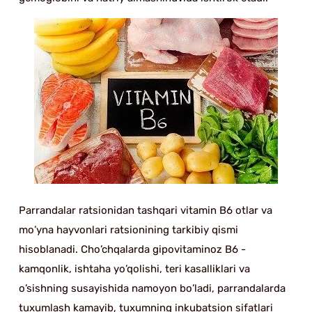
Parrandalar ratsionidan tashqari vitamin B6 otlar va
mo’yna hayvonlari ratsionining tarkibiy qismi
hisoblanadi. Cho’chqalarda gipovitaminoz B6 -
kamqonlik, ishtaha yo’qolishi, teri kasalliklari va
o’sishning susayishida namoyon bo’ladi, parrandalarda
tuxumlash kamayib, tuxumning inkubatsion sifatlari