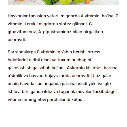
Hayvonlar tanasida yetarli miqdorda A vitamini bo’lsa, C
vitamini kerakli miqdorda sintez qilinadi. C-
gipovitaminoz, A-gipovitaminoz bilan birgalikda
uchraydi.
Parrandalarga C vitamini qo’shib berish, stress
holatlarini oldini oladi va tuxum puchogini
qalinlashishiga sabab bo’ladi. Askorbin kislotasi barcha
o’simlik va hayvon hujayralarida uchraydi. U oziqalar
ochiq havoda saqlanganda parchalanadi yoki issiqlik
ishlovi berilganda ildiz va tuganak mevalar tarkibidagi
vitaminlarning 50% parchalanib ketadi.