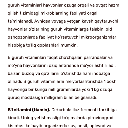
guruh vitaminlari hayvonlar ozuqa orqali va ovqat hazm
qilish tizimidagi mikroblarning faoliyati orqali
ta’minlanadi. Ayniqsa voyaga yetgan kavsh qaytaruvchi
hayvonlar o’zlarining guruh vitaminlarga talabini old
oshqozonlarda faoliyat ko’rsatuvchi mikroorganizmlar
hisobiga to’liq qoplashlari mumkin.
B guruh vitaminlari faqat cho’chqalar, parrandalar va
mo’yna hayvonlarini oziqlantirishda me’yorlashtiriladi,
ba’zan buzoq va qo’zilarni o’stirishda ham inobatga
olinadi. B guruh vitaminlarni me’yorlashtirishda 1 bosh
hayvonga bir kunga milligrammlarda yoki 1 kg ozuqa
quruq moddasiga milligram bilan belgilanadi.
B1 vitamini (tiamin).
Dekarboksilaz fermenti tarkibiga
kiradi. Uning yetishmasligi to’qimalarda pirovinograd
kislotasi ko’payib organizmda suv, oqsil, uglevod va