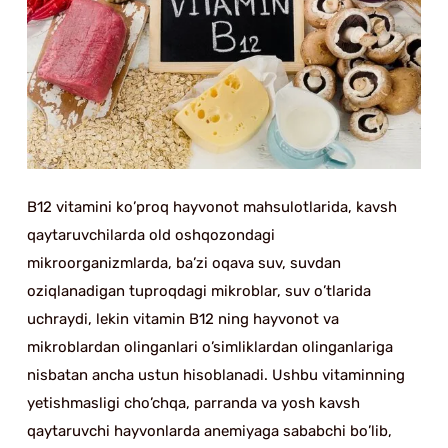
B12 vitamini ko’proq hayvonot mahsulotlarida, kavsh
qaytaruvchilarda old oshqozondagi
mikroorganizmlarda, ba’zi oqava suv, suvdan
oziqlanadigan tuproqdagi mikroblar, suv o’tlarida
uchraydi, lekin vitamin B12 ning hayvonot va
mikroblardan olinganlari o’simliklardan olinganlariga
nisbatan ancha ustun hisoblanadi. Ushbu vitaminning
yetishmasligi cho’chqa, parranda va yosh kavsh
qaytaruvchi hayvonlarda anemiyaga sababchi bo’lib,