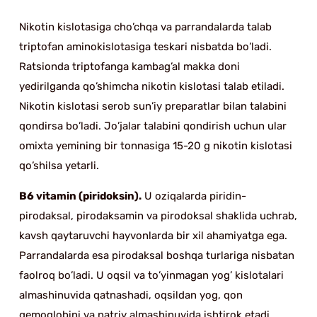
Nikotin kislotasiga cho’chqa va parrandalarda talab
triptofan aminokislotasiga teskari nisbatda bo’ladi.
Ratsionda triptofanga kambag’al makka doni
yedirilganda qo’shimcha nikotin kislotasi talab etiladi.
Nikotin kislotasi serob sun’iy preparatlar bilan talabini
qondirsa bo’ladi. Jo’jalar talabini qondirish uchun ular
omixta yemining bir tonnasiga 15-20 g nikotin kislotasi
qo’shilsa yetarli.
B6 vitamin (piridoksin).
U oziqalarda piridin-
pirodaksal, pirodaksamin va pirodoksal shaklida uchrab,
kavsh qaytaruvchi hayvonlarda bir xil ahamiyatga ega.
Parrandalarda esa pirodaksal boshqa turlariga nisbatan
faolroq bo’ladi. U oqsil va to’yinmagan yog’ kislotalari
almashinuvida qatnashadi, oqsildan yog, qon
gemoglobini va natriy almashinuvida ishtirok etadi.