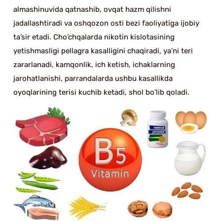
almashinuvida qatnashib, ovqat hazm qilishni
jadallashtiradi va oshqozon osti bezi faoliyatiga ijobiy
ta’sir etadi. Cho’chqalarda nikotin kislotasining
yetishmasligi pellagra kasalligini chaqiradi, ya’ni teri
zararlanadi, kamqonlik, ich ketish, ichaklarning
jarohatlanishi, parrandalarda ushbu kasallikda
oyoqlarining terisi kuchib ketadi, shol bo’lib qoladi.