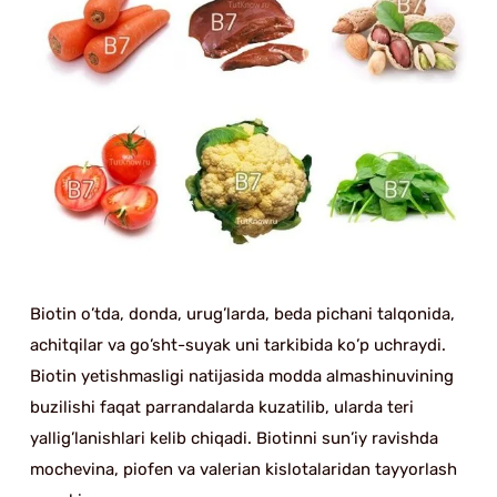
Biotin o’tda, donda, urug’larda, beda pichani talqonida,
achitqilar va go’sht-suyak uni tarkibida ko’p uchraydi.
Biotin yetishmasligi natijasida modda almashinuvining
buzilishi faqat parrandalarda kuzatilib, ularda teri
yallig’lanishlari kelib chiqadi. Biotinni sun’iy ravishda
mochevina, piofen va valerian kislotalaridan tayyorlash