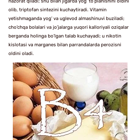
nazorat qiladi; shu bilan jigarda yog’ to’planishini oldini
olib, triptofan sintezini kuchaytiradi. Vitamin
yetishmaganda yog’ va uglevod almashinuvi buziladi;
cho’chqa bolalari va jo’jalarga yuqori kalloriyali oziqalar
berganda holinga bo’lgan talab kuchayadi; u nikotin
kislotasi va marganes bilan parrandalarda perozisni
oldini oladi.