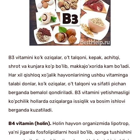
B3 vitamini ko’k oziqalar, o’t talqoni, kepak, achitqi,
shrot va kunjara ko’p bo’lib, makkajo’xorida kam bo’ladi.
Har xil qishloq xo’jalik hayvonlarining ushbu vitaminga
talabi donlar, ko’k oziqalar, o’t talqoni va sifatli pichan
berganda bemalol qondiriladi. B3 vitamini yetishmasligi
ko’pchilik hollarda oziqalarga issiqlik va bosim ishlovi
berganda kuzatiladi.
B4 vitamin (holin).
Holin hayvon organizmida lipotrop,
ya‘ni jigarda fosfolipidlarni hosil bo’lib, qonga tushishini