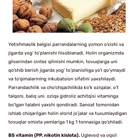
Yetishmaslik belgisi parrandalarning yomon o’sishi va
jigarda yog’ to’planishi hisoblanadi. Holin organizmda
gliserindan sintez qilinishi mumkin, tovuqlarga uni
qo’shib berish jigarda yog’ to’planishiga yo’l qo’ymaydi
va to’qimalarining inkubatsion sifatini yaxshilaydi.
Parrandachilik va cho’chqachilikda ko’k oziqalar, o’t
talqoni, baliq uni, oziqa gidroliz achitqisi vitaminga
bo’lgan talabni yaxshi qondiradi. Sanoat tomonidan
ishlab chiqarilgan holin xlorid jo’jalar va tuxumlaydigan
tovuqlar omixta yemlariga 1 kg 1 tonnasiga qo’shiladi.
B5 vitamin (PP, nikotin kislota).
Uglevod va oqsil