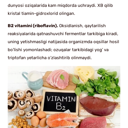
dunyosi oziqalarida kam miqdorda uchraydi. XB qilib
kristal tiamin-gidroxlorid olingan.
B2 vitamini (riboflavin).
Oksidlanish, qaytarilish
reaksiyalarida qatnashuvchi fermentlar tarkibiga kiradi,
uning yetishmasligi natijasida organizmda oqsillar hosil
bo’lishi yomonlashadi; ozuqalar tarkibidagi yog’ va
triptofan yetarlicha o’zlashtirib olinmaydi.