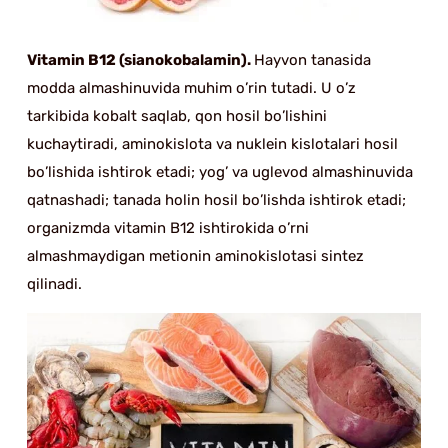
Vitamin B12 (sianokobalamin).
Hayvon tanasida
modda almashinuvida muhim o’rin tutadi. U o’z
tarkibida kobalt saqlab, qon hosil bo’lishini
kuchaytiradi, aminokislota va nuklein kislotalari hosil
bo’lishida ishtirok etadi; yog’ va uglevod almashinuvida
qatnashadi; tanada holin hosil bo’lishda ishtirok etadi;
organizmda vitamin B12 ishtirokida o’rni
almashmaydigan metionin aminokislotasi sintez
qilinadi.