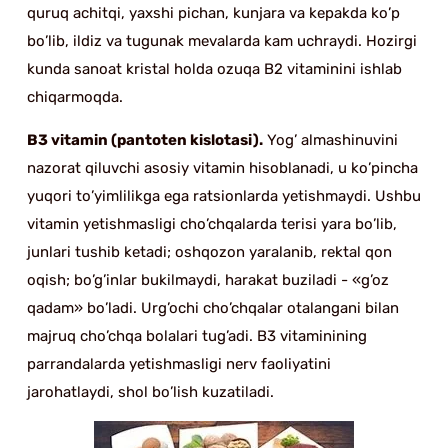
quruq achitqi, yaxshi pichan, kunjara va kepakda ko’p
bo’lib, ildiz va tugunak mevalarda kam uchraydi. Hozirgi
kunda sanoat kristal holda ozuqa B2 vitaminini ishlab
chiqarmoqda.
B3 vitamin (pantoten kislotasi).
Yog’ almashinuvini
nazorat qiluvchi asosiy vitamin hisoblanadi, u ko’pincha
yuqori to’yimlilikga ega ratsionlarda yetishmaydi. Ushbu
vitamin yetishmasligi cho’chqalarda terisi yara bo’lib,
junlari tushib ketadi; oshqozon yaralanib, rektal qon
oqish; bo’g’inlar bukilmaydi, harakat buziladi - «g’oz
qadam» bo’ladi. Urg’ochi cho’chqalar otalangani bilan
majruq cho’chqa bolalari tug’adi. B3 vitaminining
parrandalarda yetishmasligi nerv faoliyatini
jarohatlaydi, shol bo’lish kuzatiladi.