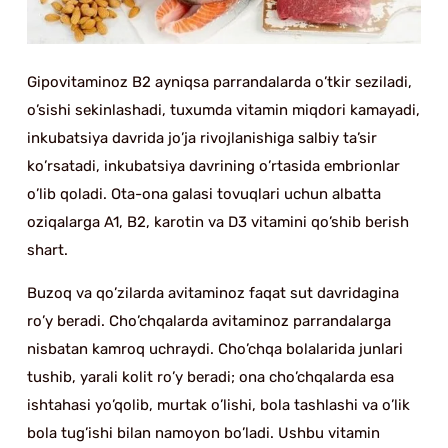
Gipovitaminoz B2 ayniqsa parrandalarda o’tkir seziladi,
o’sishi sekinlashadi, tuxumda vitamin miqdori kamayadi,
inkubatsiya davrida jo’ja rivojlanishiga salbiy ta’sir
ko’rsatadi, inkubatsiya davrining o’rtasida embrionlar
o’lib qoladi. Ota-ona galasi tovuqlari uchun albatta
oziqalarga A1, B2, karotin va D3 vitamini qo’shib berish
shart.
Buzoq va qo’zilarda avitaminoz faqat sut davridagina
ro’y beradi. Cho’chqalarda avitaminoz parrandalarga
nisbatan kamroq uchraydi. Cho’chqa bolalarida junlari
tushib, yarali kolit ro’y beradi; ona cho’chqalarda esa
ishtahasi yo’qolib, murtak o’lishi, bola tashlashi va o’lik
bola tug’ishi bilan namoyon bo’ladi. Ushbu vitamin